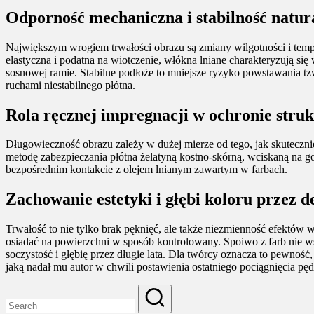
Odporność mechaniczna i stabilność natur
Największym wrogiem trwałości obrazu są zmiany wilgotności i temper
elastyczna i podatna na wiotczenie, włókna lniane charakteryzują si
sosnowej ramie. Stabilne podłoże to mniejsze ryzyko powstawania tzw.
ruchami niestabilnego płótna.
Rola ręcznej impregnacji w ochronie stru
Długowieczność obrazu zależy w dużej mierze od tego, jak skuteczni
metodę zabezpieczania płótna żelatyną kostno-skórną, wciskaną na g
bezpośrednim kontakcie z olejem lnianym zawartym w farbach.
Zachowanie estetyki i głębi koloru przez 
Trwałość to nie tylko brak pęknięć, ale także niezmienność efektów w
osiadać na powierzchni w sposób kontrolowany. Spoiwo z farb nie ws
soczystość i głębię przez długie lata. Dla twórcy oznacza to pewnoś
jaką nadał mu autor w chwili postawienia ostatniego pociągnięcia pę