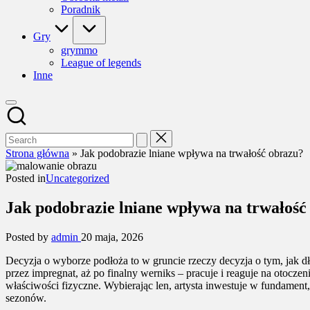
Poradnik
Gry
grymmo
League of legends
Inne
Strona główna
»
Jak podobrazie lniane wpływa na trwałość obrazu?
Posted in
Uncategorized
Jak podobrazie lniane wpływa na trwałość
Posted by
admin
20 maja, 2026
Decyzja o wyborze podłoża to w gruncie rzeczy decyzja o tym, jak 
przez impregnat, aż po finalny werniks – pracuje i reaguje na otocz
właściwości fizyczne. Wybierając len, artysta inwestuje w fundament, 
sezonów.