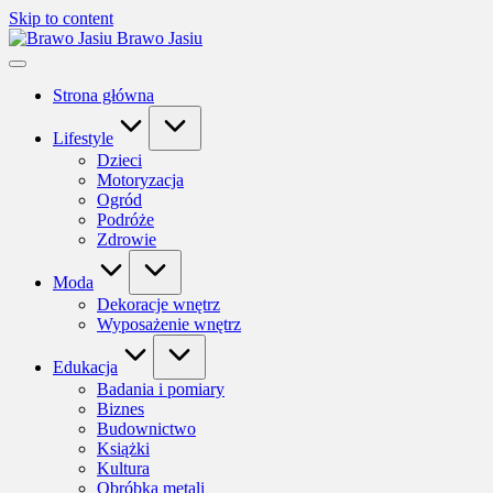
Skip to content
Brawo Jasiu
Strona główna
Lifestyle
Dzieci
Motoryzacja
Ogród
Podróże
Zdrowie
Moda
Dekoracje wnętrz
Wyposażenie wnętrz
Edukacja
Badania i pomiary
Biznes
Budownictwo
Książki
Kultura
Obróbka metali