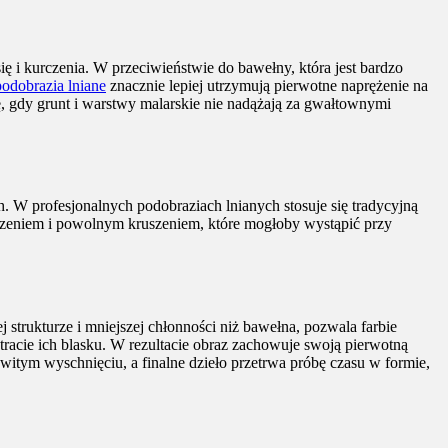
ę i kurczenia. W przeciwieństwie do bawełny, która jest bardzo
podobrazia lniane
znacznie lepiej utrzymują pierwotne naprężenie na
ię, gdy grunt i warstwy malarskie nie nadążają za gwałtownymi
. W profesjonalnych podobraziach lnianych stosuje się tradycyjną
waszeniem i powolnym kruszeniem, które mogłoby wystąpić przy
 strukturze i mniejszej chłonności niż bawełna, pozwala farbie
racie ich blasku. W rezultacie obraz zachowuje swoją pierwotną
owitym wyschnięciu, a finalne dzieło przetrwa próbę czasu w formie,