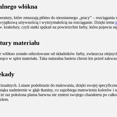
alnego włókna
atury, które zmuszają płótno do nieustannego „pracy” – rozciągania si
ę wyjątkową sztywnością i wytrzymałością na rozciąganie. Dzięki temu
 krakelury, czyli siatki spękań na powierzchni farby, która pojawia s
ktury materiału
e włókno zostało odizolowane od składników farby, zwłaszcza olejnych
orąco w splot materiału. Taka naturalna bariera chroni len przed zak
dekady
izualnych. Lniane podobrazie do malowania, dzięki swojej specyficznej
iąka nadmiernie w głąb tkaniny, co zapobiega matowieniu kolorów i ut
ć, że raz położona plama barwna nie zmieni swojego charakteru po całk
dzlem.