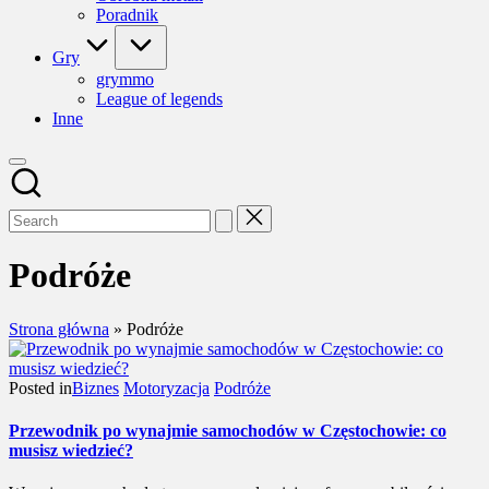
Poradnik
Gry
grymmo
League of legends
Inne
Podróże
Strona główna
»
Podróże
Posted in
Biznes
Motoryzacja
Podróże
Przewodnik po wynajmie samochodów w Częstochowie: co
musisz wiedzieć?