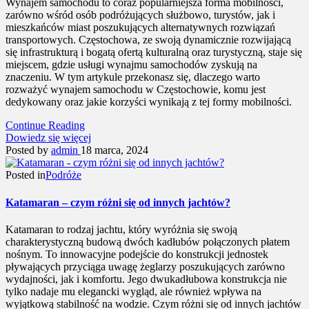
Wynajem samochodu to coraz popularniejsza forma mobilności,
zarówno wśród osób podróżujących służbowo, turystów, jak i
mieszkańców miast poszukujących alternatywnych rozwiązań
transportowych. Częstochowa, ze swoją dynamicznie rozwijającą
się infrastrukturą i bogatą ofertą kulturalną oraz turystyczną, staje się
miejscem, gdzie usługi wynajmu samochodów zyskują na
znaczeniu. W tym artykule przekonasz się, dlaczego warto
rozważyć wynajem samochodu w Częstochowie, komu jest
dedykowany oraz jakie korzyści wynikają z tej formy mobilności.
Continue Reading
Dowiedz się więcej
Posted by
admin
18 marca, 2024
Posted in
Podróże
Katamaran – czym różni się od innych jachtów?
Katamaran to rodzaj jachtu, który wyróżnia się swoją
charakterystyczną budową dwóch kadłubów połączonych płatem
nośnym. To innowacyjne podejście do konstrukcji jednostek
pływających przyciąga uwagę żeglarzy poszukujących zarówno
wydajności, jak i komfortu. Jego dwukadłubowa konstrukcja nie
tylko nadaje mu elegancki wygląd, ale również wpływa na
wyjątkową stabilność na wodzie. Czym różni się od innych jachtów