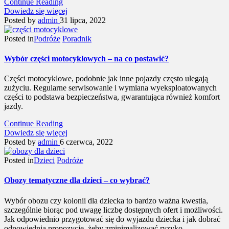
Continue Reading
Dowiedz się więcej
Posted by
admin
31 lipca, 2022
Posted in
Podróże
Poradnik
Wybór części motocyklowych – na co postawić?
Części motocyklowe, podobnie jak inne pojazdy często ulegają
zużyciu. Regularne serwisowanie i wymiana wyeksploatowanych
części to podstawa bezpieczeństwa, gwarantująca również komfort
jazdy.
Continue Reading
Dowiedz się więcej
Posted by
admin
6 czerwca, 2022
Posted in
Dzieci
Podróże
Obozy tematyczne dla dzieci – co wybrać?
Wybór obozu czy kolonii dla dziecka to bardzo ważna kwestia,
szczególnie biorąc pod uwagę liczbę dostępnych ofert i możliwości.
Jak odpowiednio przygotować się do wyjazdu dziecka i jak dobrać
odpowiednią propozycję, żeby zminimalizować ryzyko