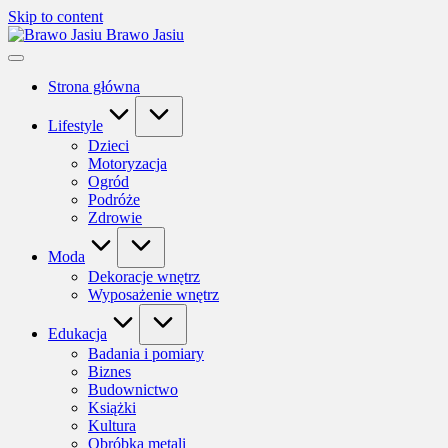
Skip to content
Brawo Jasiu
Strona główna
Lifestyle
Dzieci
Motoryzacja
Ogród
Podróże
Zdrowie
Moda
Dekoracje wnętrz
Wyposażenie wnętrz
Edukacja
Badania i pomiary
Biznes
Budownictwo
Książki
Kultura
Obróbka metali