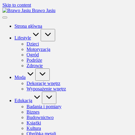
Skip to content
Brawo Jasiu
Strona główna
Lifestyle
Dzieci
Motoryzacja
Ogród
Podróże
Zdrowie
Moda
Dekoracje wnętrz
Wyposażenie wnętrz
Edukacja
Badania i pomiary
Biznes
Budownictwo
Książki
Kultura
Obróbka metali