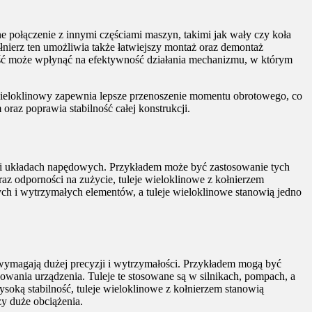
ne połączenie z innymi częściami maszyn, takimi jak wały czy koła
Kołnierz ten umożliwia także łatwiejszy montaż oraz demontaż
ność może wpłynąć na efektywność działania mechanizmu, w którym
łt wieloklinowy zapewnia lepsze przenoszenie momentu obrotowego, co
az poprawia stabilność całej konstrukcji.
 i układach napędowych. Przykładem może być zastosowanie tych
az odporności na zużycie, tuleje wieloklinowe z kołnierzem
ch i wytrzymałych elementów, a tuleje wieloklinowe stanowią jedno
ymagają dużej precyzji i wytrzymałości. Przykładem mogą być
nia urządzenia. Tuleje te stosowane są w silnikach, pompach, a
soką stabilność, tuleje wieloklinowe z kołnierzem stanowią
y duże obciążenia.