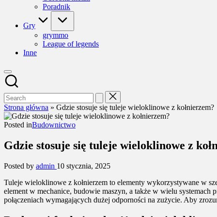
Poradnik
Gry
grymmo
League of legends
Inne
Strona główna
»
Gdzie stosuje się tuleje wieloklinowe z kołnierzem?
Posted in
Budownictwo
Gdzie stosuje się tuleje wieloklinowe z ko
Posted by
admin
10 stycznia, 2025
Tuleje wieloklinowe z kołnierzem to elementy wykorzystywane w sze
element w mechanice, budowie maszyn, a także w wielu systemach pr
połączeniach wymagających dużej odporności na zużycie. Aby zrozumi