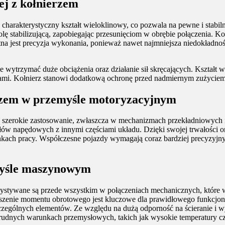
ej z kołnierzem
charakterystyczny kształt wieloklinowy, co pozwala na pewne i stabil
 rolę stabilizującą, zapobiegając przesunięciom w obrębie połączenia. 
stotna jest precyzja wykonania, ponieważ nawet najmniejsza niedokład
nie wytrzymać duże obciążenia oraz działanie sił skręcających. Kszta
mi. Kołnierz stanowi dodatkową ochronę przed nadmiernym zużyciem or
erzem w przemyśle motoryzacyjnym
ą szerokie zastosowanie, zwłaszcza w mechanizmach przekładniowych
łów napędowych z innymi częściami układu. Dzięki swojej trwałości or
kach pracy. Współczesne pojazdy wymagają coraz bardziej precyzyjny
emyśle maszynowym
stywane są przede wszystkim w połączeniach mechanicznych, które w
nie momentu obrotowego jest kluczowe dla prawidłowego funkcjonowa
czególnych elementów. Ze względu na dużą odporność na ścieranie i wy
 trudnych warunkach przemysłowych, takich jak wysokie temperatury cz