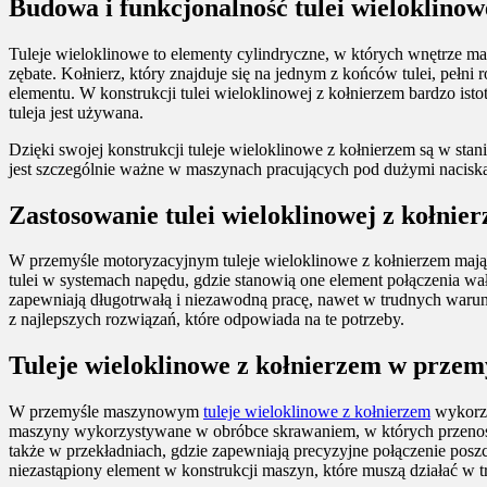
Budowa i funkcjonalność tulei wieloklinow
Tuleje wieloklinowe to elementy cylindryczne, w których wnętrze ma 
zębate. Kołnierz, który znajduje się na jednym z końców tulei, pełni
elementu. W konstrukcji tulei wieloklinowej z kołnierzem bardzo i
tuleja jest używana.
Dzięki swojej konstrukcji tuleje wieloklinowe z kołnierzem są w sta
jest szczególnie ważne w maszynach pracujących pod dużymi naciska
Zastosowanie tulei wieloklinowej z kołni
W przemyśle motoryzacyjnym tuleje wieloklinowe z kołnierzem maj
tulei w systemach napędu, gdzie stanowią one element połączenia wa
zapewniają długotrwałą i niezawodną pracę, nawet w trudnych warun
z najlepszych rozwiązań, które odpowiada na te potrzeby.
Tuleje wieloklinowe z kołnierzem w prz
W przemyśle maszynowym
tuleje wieloklinowe z kołnierzem
wykorzy
maszyny wykorzystywane w obróbce skrawaniem, w których przenosze
także w przekładniach, gdzie zapewniają precyzyjne połączenie posz
niezastąpiony element w konstrukcji maszyn, które muszą działać w