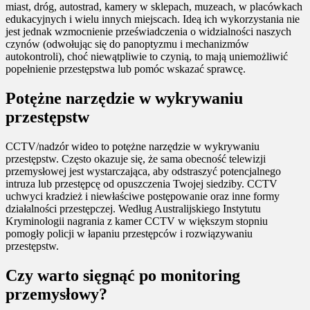
miast, dróg, autostrad, kamery w sklepach, muzeach, w placówkach
edukacyjnych i wielu innych miejscach. Ideą ich wykorzystania nie
jest jednak wzmocnienie przeświadczenia o widzialności naszych
czynów (odwołując się do panoptyzmu i mechanizmów
autokontroli), choć niewątpliwie to czynią, to mają uniemożliwić
popełnienie przestępstwa lub pomóc wskazać sprawcę.
Potężne narzędzie w wykrywaniu
przestępstw
CCTV/nadzór wideo to potężne narzędzie w wykrywaniu
przestępstw. Często okazuje się, że sama obecność telewizji
przemysłowej jest wystarczająca, aby odstraszyć potencjalnego
intruza lub przestępcę od opuszczenia Twojej siedziby. CCTV
uchwyci kradzież i niewłaściwe postępowanie oraz inne formy
działalności przestępczej. Według Australijskiego Instytutu
Kryminologii nagrania z kamer CCTV w większym stopniu
pomogły policji w łapaniu przestępców i rozwiązywaniu
przestępstw.
Czy warto sięgnąć po monitoring
przemysłowy?