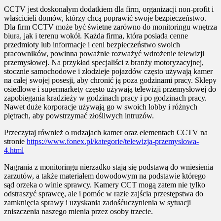
CCTV jest doskonałym dodatkiem dla firm, organizacji non-profit i
właścicieli domów, którzy chcą poprawić swoje bezpieczeństwo.
Dla firm CCTV może być świetne zarówno do monitoringu wnętrza
biura, jak i terenu wokół. Każda firma, która posiada cenne
przedmioty lub informacje i ceni bezpieczeństwo swoich
pracowników, powinna poważnie rozważyć wdrożenie telewizji
przemysłowej. Na przykład specjaliści z branży motoryzacyjnej,
stocznie samochodowe i złodzieje pojazdów często używają kamer
na całej swojej posesji, aby chronić ją poza godzinami pracy. Sklepy
osiedlowe i supermarkety często używają telewizji przemysłowej do
zapobiegania kradzieży w godzinach pracy i po godzinach pracy.
Nawet duże korporacje używają go w swoich lobby i różnych
piętrach, aby powstrzymać złośliwych intruzów.
Przeczytaj również o rodzajach kamer oraz elementach CCTV na
stronie
https://www.fonex.pl/kategorie/telewizja-przemyslowa-
4.html
Nagrania z monitoringu nierzadko stają się podstawą do wniesienia
zarzutów, a także materiałem dowodowym na podstawie którego
sąd orzeka o winie sprawcy. Kamery CCT mogą zatem nie tylko
odstraszyć sprawcę, ale i pomóc w razie zajścia przestępstwa do
zamknięcia sprawy i uzyskania zadośćuczynienia w sytuacji
zniszczenia naszego mienia przez osoby trzecie.