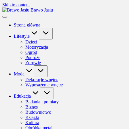
Skip to content
Brawo Jasiu
Strona główna
Lifestyle
Dzieci
Motoryzacja
Ogród
Podróże
Zdrowie
Moda
Dekoracje wnętrz
Wyposażenie wnętrz
Edukacja
Badania i pomiary
Biznes
Budownictwo
Książki
Kultura
Obróbka metali