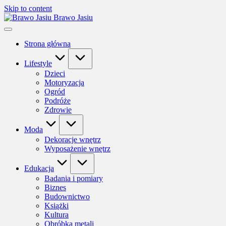
Skip to content
Brawo Jasiu
Strona główna
Lifestyle
Dzieci
Motoryzacja
Ogród
Podróże
Zdrowie
Moda
Dekoracje wnętrz
Wyposażenie wnętrz
Edukacja
Badania i pomiary
Biznes
Budownictwo
Książki
Kultura
Obróbka metali