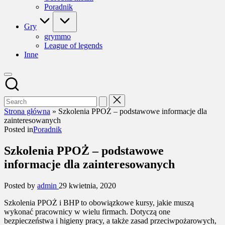
Poradnik
Gry
grymmo
League of legends
Inne
Strona główna
»
Szkolenia PPOŻ – podstawowe informacje dla
zainteresowanych
Posted in
Poradnik
Szkolenia PPOŻ – podstawowe
informacje dla zainteresowanych
Posted by
admin
29 kwietnia, 2020
Szkolenia PPOŻ i BHP to obowiązkowe kursy, jakie muszą
wykonać pracownicy w wielu firmach. Dotyczą one
bezpieczeństwa i higieny pracy, a także zasad przeciwpożarowych,