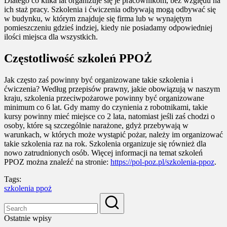
Dlatego co kilka lat organizuje się je pracownikom, bez względu na
ich staż pracy. Szkolenia i ćwiczenia odbywają mogą odbywać się
w budynku, w którym znajduje się firma lub w wynajętym
pomieszczeniu gdzieś indziej, kiedy nie posiadamy odpowiedniej
ilości miejsca dla wszystkich.
Częstotliwość szkoleń PPOŻ
Jak często zaś powinny być organizowane takie szkolenia i
ćwiczenia? Według przepisów prawny, jakie obowiązują w naszym
kraju, szkolenia przeciwpożarowe powinny być organizowane
minimum co 6 lat. Gdy mamy do czynienia z robotnikami, takie
kursy powinny mieć miejsce co 2 lata, natomiast jeśli zaś chodzi o
osoby, które są szczególnie narażone, gdyż przebywają w
warunkach, w których może wystąpić pożar, należy im organizować
takie szkolenia raz na rok. Szkolenia organizuje się również dla
nowo zatrudnionych osób. Więcej informacji na temat szkoleń
PPOZ można znaleźć na stronie:
https://pol-poz.pl/szkolenia-ppoz
.
Tags:
szkolenia ppoż
Ostatnie wpisy