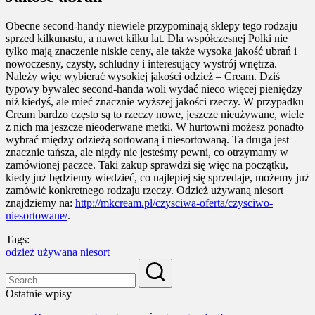
Obecne second-handy niewiele przypominają sklepy tego rodzaju
sprzed kilkunastu, a nawet kilku lat. Dla współczesnej Polki nie
tylko mają znaczenie niskie ceny, ale także wysoka jakość ubrań i
nowoczesny, czysty, schludny i interesujący wystrój wnętrza.
Należy więc wybierać wysokiej jakości odzież – Cream. Dziś
typowy bywalec second-handa woli wydać nieco więcej pieniędzy
niż kiedyś, ale mieć znacznie wyższej jakości rzeczy. W przypadku
Cream bardzo często są to rzeczy nowe, jeszcze nieużywane, wiele
z nich ma jeszcze nieoderwane metki. W hurtowni możesz ponadto
wybrać między odzieżą sortowaną i niesortowaną. Ta druga jest
znacznie tańsza, ale nigdy nie jesteśmy pewni, co otrzymamy w
zamówionej paczce. Taki zakup sprawdzi się więc na początku,
kiedy już będziemy wiedzieć, co najlepiej się sprzedaje, możemy już
zamówić konkretnego rodzaju rzeczy. Odzież używaną niesort
znajdziemy na:
http://mkcream.pl/czysciwa-oferta/czysciwo-
niesortowane/
.
Tags:
odzież używana niesort
Ostatnie wpisy