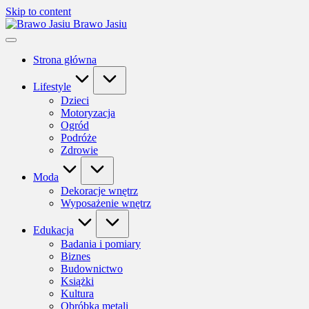
Skip to content
Brawo Jasiu
Strona główna
Lifestyle
Dzieci
Motoryzacja
Ogród
Podróże
Zdrowie
Moda
Dekoracje wnętrz
Wyposażenie wnętrz
Edukacja
Badania i pomiary
Biznes
Budownictwo
Książki
Kultura
Obróbka metali