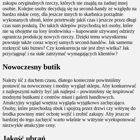
zakupu oryginalnych rzeczy, których nie znajdą na żadnej innej
osobie. Kolejne osoby decydują się na second-handy ze względu na
bardzo niskie ceny, dla jeszcze innych to skarbnica porządnie
wykonanych ubrań, które przetrwały jakiś czas i jeszcze przez długi
czas nam posłużą. Do takich sklepów przychodzą też osoby, które
nie są obojętne na losy środowiska – kupowanie używanej odzieży
ogranicza produkcję nowych rzeczy. Dzięki temu wszystkiemu
powstaje także coraz więcej samych second-handów. Jak samemu
rozkręcić taki biznes? Czy konkurencja nie jest zbyt wielka? Jak
przyciągnąć i na stałe zatrzymać wymagających klientów?
Nowoczesny butik
Należy iść z duchem czasu, dlatego koniecznie powinniśmy
postawić na nowoczesny i modny wygląd sklepu. Aby konkurować
z najlepszymi należy być jak najlepsi – powinniśmy się inspirować
modnymi butikami z centrów miast i galerii handlowych.
Atrakcyjny wygląd wnętrza wygląda wyjątkowo zachęcająco.
Osoby, które przechodzą obok i spojrzą przez drzwi czy witrynę do
środka powinny mieć ochotę wejść i zrobić zakupy. Aby jeszcze
bardziej do tego zachęcić warto właśnie w witrynie wyeksponować
niezwykle atrakcyjne ceny.
Jakość ubrań