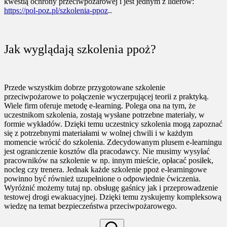
kwestią ochrony przeciwpożarowej i jest jednym z liderów:
https://pol-poz.pl/szkolenia-ppoz
..
Jak wyglądają szkolenia ppoż?
Przede wszystkim dobrze przygotowane szkolenie
przeciwpożarowe to połączenie wyczerpującej teorii z praktyką.
Wiele firm oferuje metodę e-learning. Polega ona na tym, że
uczestnikom szkolenia, zostają wysłane potrzebne materiały, w
formie wykładów. Dzięki temu uczestnicy szkolenia mogą zapoznać
się z potrzebnymi materiałami w wolnej chwili i w każdym
momencie wrócić do szkolenia. Zdecydowanym plusem e-learningu
jest ograniczenie kosztów dla pracodawcy. Nie musimy wysyłać
pracowników na szkolenie w np. innym mieście, opłacać posiłek,
nocleg czy trenera. Jednak każde szkolenie ppoż e-learningowe
powinno być również uzupełnione o odpowiednie ćwiczenia.
Wyróżnić możemy tutaj np. obsługę gaśnicy jak i przeprowadzenie
testowej drogi ewakuacyjnej. Dzięki temu zyskujemy kompleksową
wiedzę na temat bezpieczeństwa przeciwpożarowego.