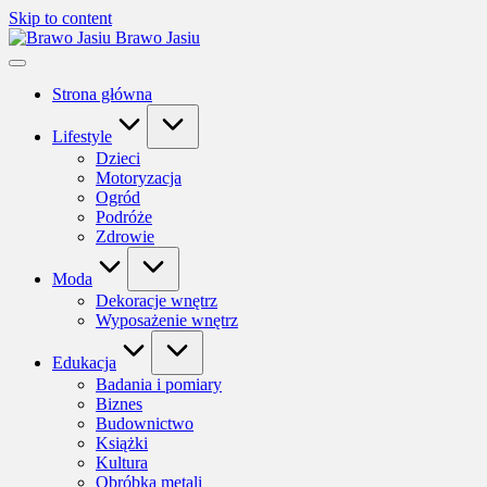
Skip to content
Brawo Jasiu
Strona główna
Lifestyle
Dzieci
Motoryzacja
Ogród
Podróże
Zdrowie
Moda
Dekoracje wnętrz
Wyposażenie wnętrz
Edukacja
Badania i pomiary
Biznes
Budownictwo
Książki
Kultura
Obróbka metali